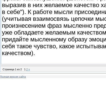
выразив в них желаемое качество х
в себе"). К работе мысли присоеди
(учитывая взаимосвязь цепочки мыс
произнесением фраз мысленно предс
уже обладаете желаемым качеством)
придайте мысленному образу эмоци
себя такое чувство, какое испытыв
качеством).
Страница
1
из
2
1
2
»
Полная версия сайта