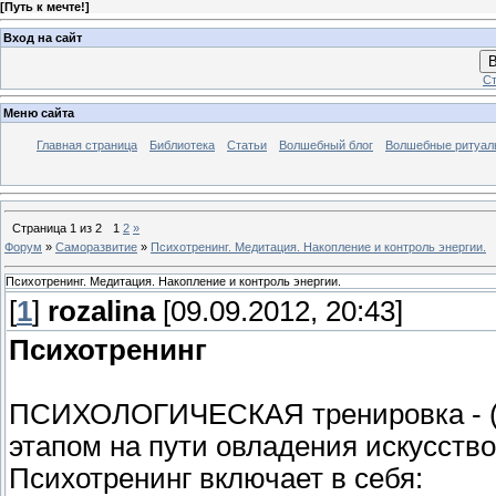
[
Путь к мечте!
]
Вход на сайт
В
Ст
Меню сайта
Главная страница
Библиотека
Статьи
Волшебный блог
Волшебные ритуал
Страница
1
из
2
1
2
»
Форум
»
Саморазвитие
»
Психотренинг. Медитация. Накопление и контроль энергии.
Психотренинг. Медитация. Накопление и контроль энергии.
[
1
]
rozalina
[09.09.2012, 20:43]
Психотренинг
ПСИХОЛОГИЧЕСКАЯ тренировка - (п
этапом на пути овладения искусств
Психотренинг включает в себя: