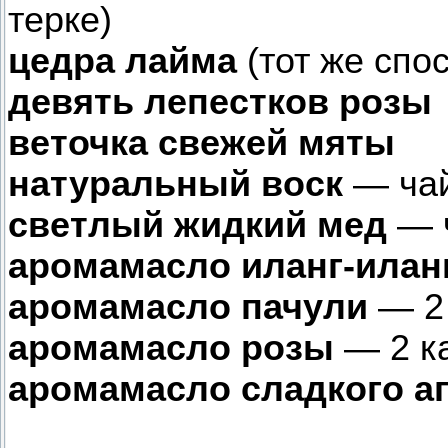
терке)
цедра лайма
(тот же спо
девять лепестков розы
веточка свежей мяты
натуральный воск
— чай
светлый жидкий мед
— 
аромамасло иланг-илан
аромамасло пачули
— 2
аромамасло розы
— 2 к
аромамасло сладкого а