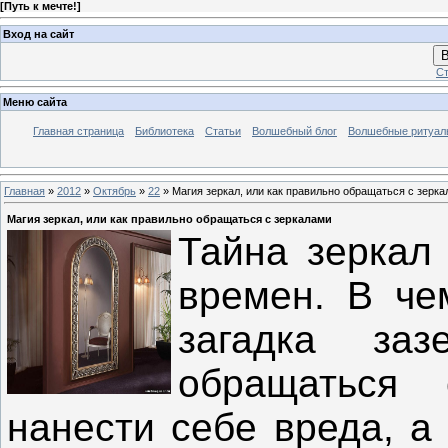
[
Путь к мечте!
]
Вход на сайт
В
Ст
Меню сайта
Главная страница
Библиотека
Статьи
Волшебный блог
Волшебные ритуал
Главная
»
2012
»
Октябрь
»
22
» Магия зеркал, или как правильно обращаться с зерк
Магия зеркал, или как правильно обращаться с зеркалами
Тайна зеркал
времен. В че
загадка заз
обращаться
нанести себе вреда, а