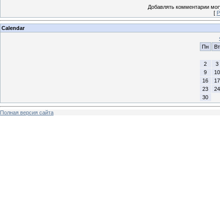
Добавлять комментарии могу
[
Р
Calendar
Пн
Вт
2
3
9
10
16
17
23
24
30
Полная версия сайта