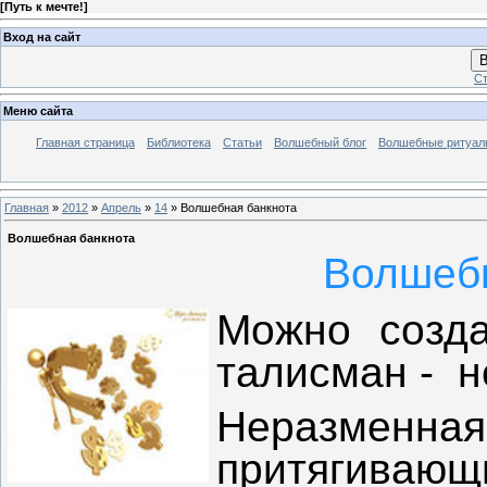
[
Путь к мечте!
]
Вход на сайт
В
Ст
Меню сайта
Главная страница
Библиотека
Статьи
Волшебный блог
Волшебные ритуал
Главная
»
2012
»
Апрель
»
14
» Волшебная банкнота
Волшебная банкнота
Волшебн
Можно созд
талисман - н
Неразменна
притягиваю