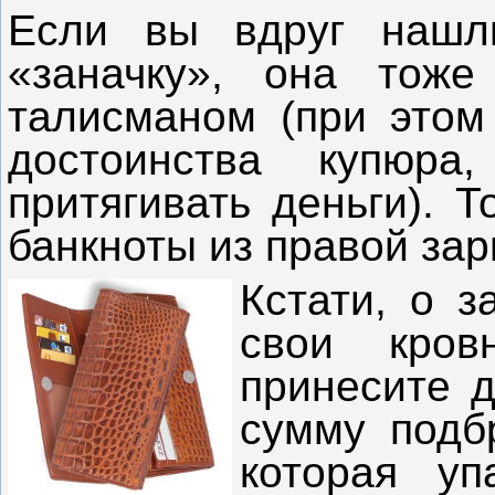
Если вы вдруг нашл
«заначку», она тоже
талисманом (при этом 
достоинства купюр
притягивать деньги). 
банкноты из правой зар
Кстати, о
з
свои кров
принесите д
сумму подбр
которая у