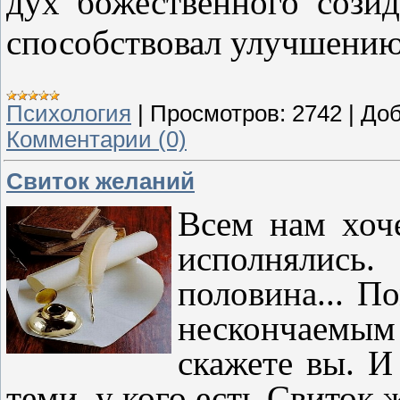
дух божественного сози
способствовал улучшению
Психология
|
Просмотров:
2742
|
Доб
Комментарии (0)
Свиток желаний
Всем нам хоч
исполнялись.
половина... П
нескончаемым
скажете вы. И
теми, у кого есть Свиток 