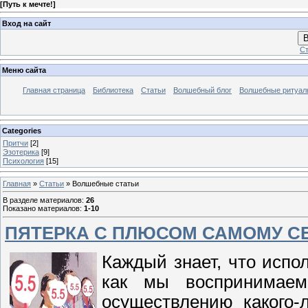
[
Путь к мечте!
]
Вход на сайт
В
Ст
Меню сайта
Главная страница
Библиотека
Статьи
Волшебный блог
Волшебные ритуал
Categories
Притчи
[2]
Эзотерика
[9]
Психология
[15]
Главная
»
Статьи
» Волшебные статьи
В разделе материалов
:
26
Показано материалов
:
1-10
ПЯТЕРКА С ПЛЮСОМ САМОМУ С
Каждый знает, что испо
как мы воспринимаем
осуществлению какого-