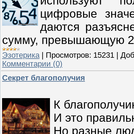
используют п
цифровые знач
даются разъяс­н
сумму, превышающую 22
Эзотерика
|
Просмотров:
15231
|
Доб
Комментарии (0)
Секрет благополучия
К благополучи
И это правиль
Но разные лю